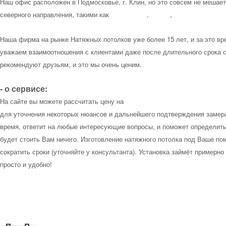
Наш офис расположен в Подмосковье, г. Клин, но это совсем не мешае
северного направления, такими как
Зеленоград
,
Химки
,
Лобня,
Солнечно
Наша фирма на рынке Натяжных потолков уже более 15 лет, и за это вре
уважаем взаимоотношения с клиентами даже после длительного срока с
рекомендуют друзьям, и это мы очень ценим.
- о сервисе:
На сайте вы можете рассчитать цену на
"калькуляторе стоимости натяжн
для уточнения некоторых нюансов и дальнейшего подтверждения замера
время, ответит на любые интересующие вопросы, и поможет определитьс
будет стоить Вам ничего. Изготовление натяжного потолка под Ваше по
сократить сроки (уточняйте у консультанта). Установка займёт примерно
просто и удобно!